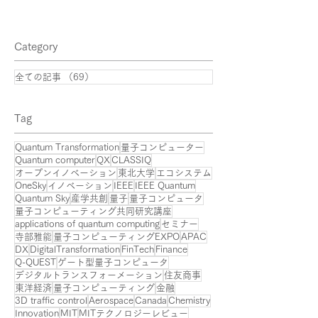
実装の最前線で、住商が
描く未来
Category
全ての記事
（69）
69件の記事
​Tag
Quantum Transformation
量子コンピューター
Quantum computer
QX
CLASSIQ
オープンイノベーション
東北大学
エコシステム
OneSky
イノベーション
IEEE
IEEE Quantum
Quantum Sky
産学共創
量子
量子コンピュータ
量子コンピューティング共同研究講座
applications of quantum computing
セミナー
寺部雅能
量子コンピューティングEXPO
APAC
DX
DigitalTransformation
FinTech
Finance
Q-QUEST
ゲート型量子コンピュータ
デジタルトランスフォーメーション
住友商事
東洋経済
量子コンピューティング
金融
3D traffic control
Aerospace
Canada
Chemistry
Innovation
MIT
MITテクノロジーレビュー