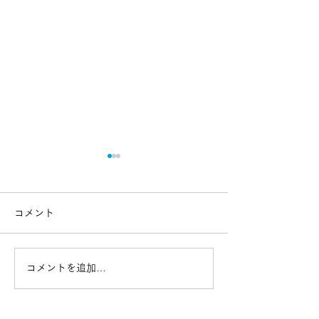
コメント
コメントを追加…
なぜ住商が量子コンピュ
Q2B 2025 が5
ーターに挑むのか？社会
に東京で開催！