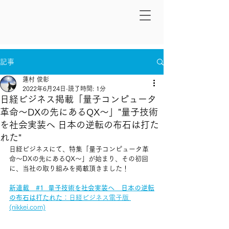
記事
蓮村 俊彰
2022年6月24日
読了時間: 1分
日経ビジネス掲載「量子コンピュータ
革命～DXの先にあるQX～」"量子技術
を社会実装へ 日本の逆転の布石は打た
れた"
日経ビジネスにて、特集「量子コンピュータ革
命～DXの先にあるQX～」が始まり、その初回
に、当社の取り組みを掲載頂きました！
新連載　#1  量子技術を社会実装へ　日本の逆転
の布石は打たれた
：日経ビジネス電子版 
(nikkei.com)