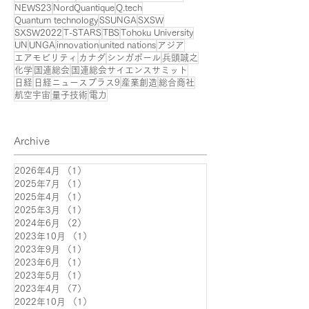
NEWS23
NordQuantique
Q.tech
Quantum technology
SSUNGA
SXSW
SXSW2022
T-STARS
TBS
Tohoku University
UN
UNGA
innovation
united nations
アジア
エアモビリティ
カナダ
シンガポール
兵頭誠之
化学
国連総会
国連総会サイエンスサミット
日経
日経ニュースプラス9
産業創造
総合商社
航空宇宙
量子技術
電力
Archive
2026年4月
（1）
1件の記事
2025年7月
（1）
1件の記事
2025年4月
（1）
1件の記事
2025年3月
（1）
1件の記事
2024年6月
（2）
2件の記事
2023年10月
（1）
1件の記事
2023年9月
（1）
1件の記事
2023年6月
（1）
1件の記事
2023年5月
（1）
1件の記事
2023年4月
（7）
7件の記事
2022年10月
（1）
1件の記事