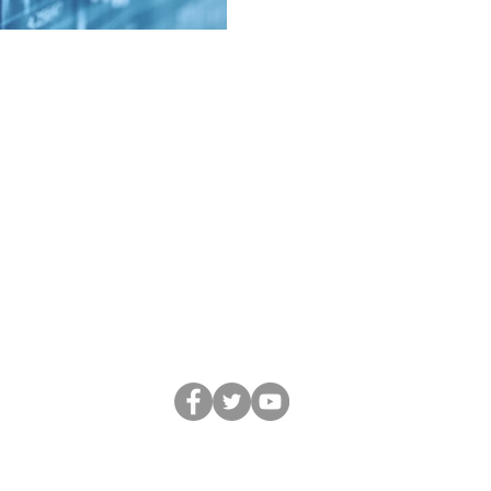
Business
Team&Partners
Movie
Blo