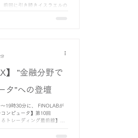
。前回に引き続きイスラエルの
回目です。 前回の記事では、ゲー
の課題をハードウェア、ソフト
頂きました。今回はいよいよ
どのようにそれらの課題を解決
2分
 QX】 ”金融分野で
ータ”への登壇
分～19時30分に、 FINOLABが
コンピュータ】第10回
Iによるトレーディング最前線】に
コモディティ事業部から石川さ