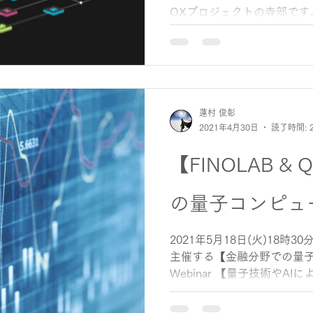
QXプロジェクトの寺部です
CLASSIQ社による連載２
ト型量子コンピュータ活用
ウェア、人材の観点で紹介
CLASSIQ社の開発技術が
し...
蓮村 俊彰
2021年4月30日
読了時間: 
【FINOLAB &
の量子コンピュ
2021年5月18日(火)18時30
主催する【金融分野での量子
Webinar 【量子技術やA
QX代表寺部さんと住友商事
んが登壇します。