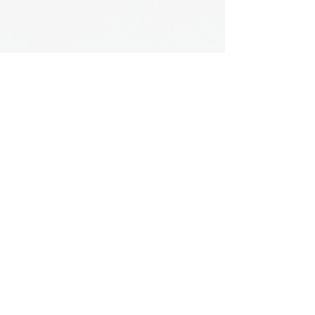
もっと大きく高い建造物への挑戦
素材強度や耐震性等の問題により建物の高さは
おのずと制限されます。しかし量子コンピュー
ティングによる新素材や新耐震設計、地震予
測・地質改善の高度化により、今では想像もで
きないような、山より高いビルディングが立ち
並ぶ日が来るやもしれません。
地下空間・私達のフロンティア