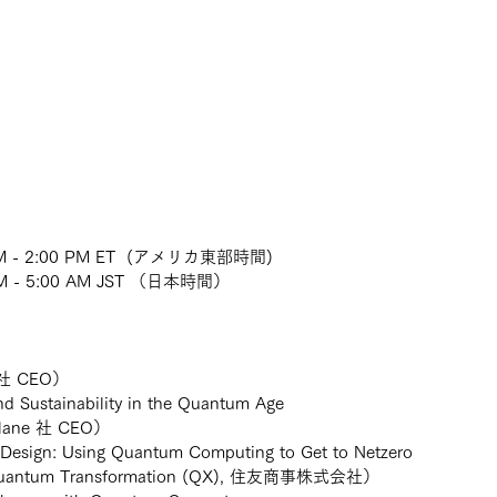
M - 2:00 PM ET  (アメリカ東部時間)
AM - 5:00 AM JST （日本時間）
社 CEO）
d Sustainability in the Quantum Age
rlane 社 CEO） 
Design: Using Quantum Computing to Get to Netzero
Quantum Transformation (QX), 住友商事株式会社）