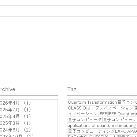
なぜ住商が量子コンピュータ
Q2B
ーに挑むのか？社会実装の最
東京
前線で、住商が描く未来
rchive
​Tag
Quantum Transformation
量子コン
2026年4月
（1）
1件の記事
CLASSIQ
オープンイノベーション
2025年7月
（1）
1件の記事
イノベーション
IEEE
IEEE Quantum
2025年4月
（1）
1件の記事
量子コンピュータ
量子コンピューテ
2025年3月
（1）
1件の記事
applications of quantum computing
2024年6月
（2）
2件の記事
量子コンピューティングEXPO
APA
2023年10月
（1）
1件の記事
FinTech
Q-QUEST
ゲート型量子コ