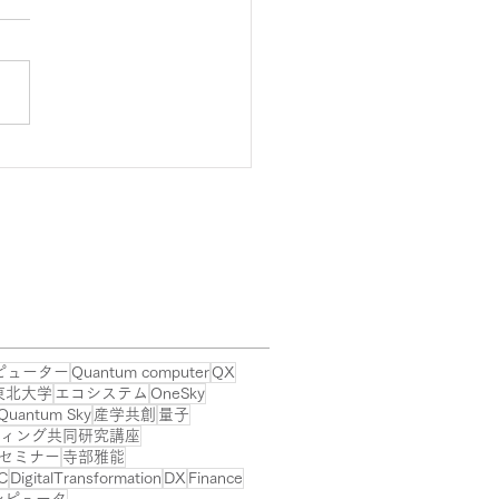
 2025 が5月15~16日に
で開催！
ピューター
Quantum computer
QX
東北大学
エコシステム
OneSky
Quantum Sky
産学共創
量子
ィング共同研究講座
セミナー
寺部雅能
C
DigitalTransformation
DX
Finance
ンピュータ