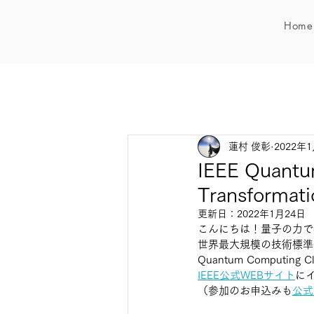
Home
蓮村 俊彰
2022年
IEEE Quan
Transfor
更新日：
2022年1月24日
こんにちは！量子の力で社会を変
世界最大規模の技術標準化機
Quantum Computi
IEEE公式WEBサイト
に
（参加のお申込みも
公式