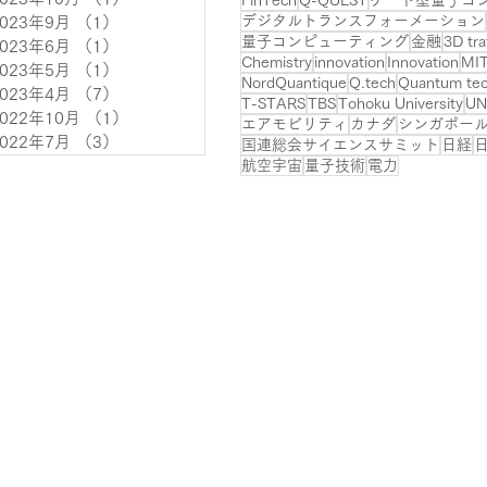
デジタルトランスフォーメーション
2023年9月
（1）
1件の記事
量子コンピューティング
金融
3D tra
2023年6月
（1）
1件の記事
Chemistry
innovation
Innovation
MI
2023年5月
（1）
1件の記事
NordQuantique
Q.tech
Quantum tec
2023年4月
（7）
7件の記事
T-STARS
TBS
Tohoku University
UN
2022年10月
（1）
1件の記事
エアモビリティ
カナダ
シンガポー
2022年7月
（3）
3件の記事
国連総会サイエンスサミット
日経
航空宇宙
量子技術
電力