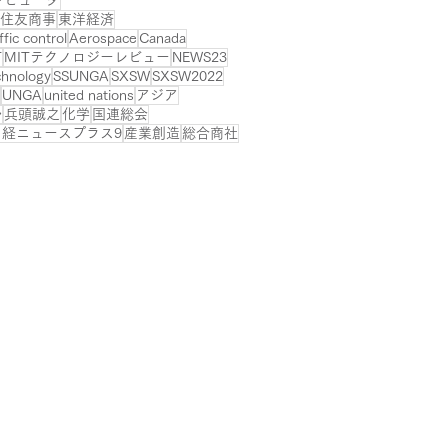
住友商事
東洋経済
ffic control
Aerospace
Canada
T
MITテクノロジーレビュー
NEWS23
hnology
SSUNGA
SXSW
SXSW2022
UNGA
united nations
アジア
ル
兵頭誠之
化学
国連総会
日経ニュースプラス9
産業創造
総合商社