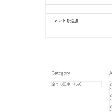
コメントを追加…
Q2B 2026 が6月4~5日に東
京で開催！
Category
A
全ての記事
（69）
69件の記事