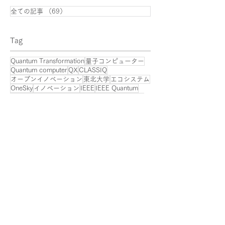
全ての記事
（69）
69件の記事
​Tag
Quantum Transformation
量子コンピューター
Quantum computer
QX
CLASSIQ
オープンイノベーション
東北大学
エコシステム
OneSky
イノベーション
IEEE
IEEE Quantum
Quantum Sky
産学共創
量子
量子コンピュータ
量子コンピューティング共同研究講座
applications of quantum computing
セミナー
寺部雅能
量子コンピューティングEXPO
APAC
DigitalTransformation
DX
Finance
FinTech
Q-QUEST
ゲート型量子コンピュータ
デジタルトランスフォーメーション
住友商事
東洋経済
量子コンピューティング
金融
3D traffic control
Aerospace
Canada
Chemistry
innovation
Innovation
MIT
MITテクノロジーレビュー
NEWS23
NordQuantique
Q.tech
Quantum technology
SSUNGA
SXSW
SXSW2022
T-STARS
TBS
Tohoku University
UN
UNGA
united nations
アジア
エアモビリティ
カナダ
シンガポール