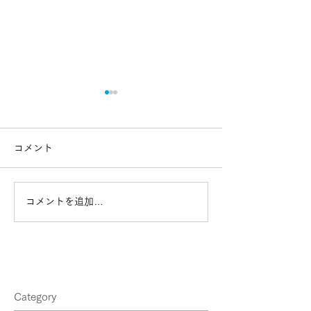
コメント
コメントを追加…
なぜ住商が量子コンピュ
Q2B 2025 が5
ーターに挑むのか？社会
に東京で開催！
実装の最前線で、住商が
描く未来
Category