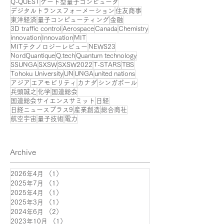
Q-QUEST
ゲート型量子コンピュータ
デジタルトランスフォーメーション
住友商事
東洋経済
量子コンピューティング
金融
3D traffic control
Aerospace
Canada
Chemistry
innovation
Innovation
MIT
MITテクノロジーレビュー
NEWS23
NordQuantique
Q.tech
Quantum technology
SSUNGA
SXSW
SXSW2022
T-STARS
TBS
Tohoku University
UN
UNGA
united nations
アジア
エアモビリティ
カナダ
シンガポール
兵頭誠之
化学
国連総会
国連総会サイエンスサミット
日経
日経ニュースプラス9
産業創造
総合商社
航空宇宙
量子技術
電力
Archive
2026年4月
（1）
1件の記事
2025年7月
（1）
1件の記事
2025年4月
（1）
1件の記事
2025年3月
（1）
1件の記事
2024年6月
（2）
2件の記事
2023年10月
（1）
1件の記事