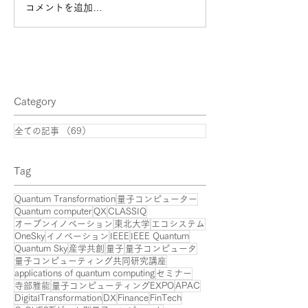
コメントを追加…
なぜ住商が量子コンピュ
Q2B 2025 が5
ーターに挑むのか？社会
に東京で開催！
実装の最前線で、住商が
描く未来
Category
全ての記事
（69）
69件の記事
​Tag
Quantum Transformation
量子コンピューター
Quantum computer
QX
CLASSIQ
オープンイノベーション
東北大学
エコシステム
OneSky
イノベーション
IEEE
IEEE Quantum
Quantum Sky
産学共創
量子
量子コンピュータ
量子コンピューティング共同研究講座
applications of quantum computing
セミナー
寺部雅能
量子コンピューティングEXPO
APAC
DigitalTransformation
DX
Finance
FinTech